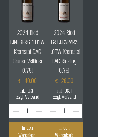
2024 Ried
2024 Ried
LINDBERG 1.ÖTW
GRILLENPARZ
Kremstal DAC
1.ÖTW Kremstal
Grüner Veltliner
DAC Riesling
0,75l
0,75l
Preis
Preis
€ 40,00
€ 26,00
inkl. USt
|
inkl. USt
|
zzgl. Versand
zzgl. Versand
In den
In den
Warenkorb
Warenkorb