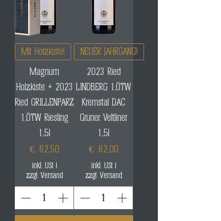
Mit Holzkiste!
NEUER JAHRGANG!
Magnum
2023 Ried
Holzkiste + 2023
LINDBERG 1.ÖTW
Ried GRILLENPARZ
Kremstal DAC
1.ÖTW Riesling
Grüner Veltliner
1,5l
1,5l
Preis
Preis
€ 62,50
€ 82,00
inkl. USt
|
inkl. USt
|
zzgl. Versand
zzgl. Versand