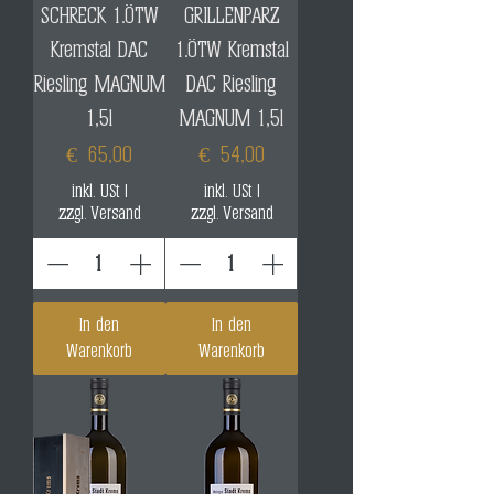
SCHRECK 1.ÖTW
GRILLENPARZ
Kremstal DAC
1.ÖTW Kremstal
Riesling MAGNUM
DAC Riesling
1,5l
MAGNUM 1,5l
Preis
Preis
€ 65,00
€ 54,00
inkl. USt
|
inkl. USt
|
zzgl. Versand
zzgl. Versand
In den
In den
Warenkorb
Warenkorb