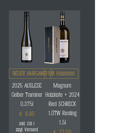
NEUER JAHRGANG!
Mit Holzkiste!
2025 AUSLESE
Magnum
Gelber Traminer
Holzkiste + 2024
0,375l
Ried SCHRECK
1.ÖTW Riesling
Preis
€ 9,90
1,5l
inkl. USt
|
zzgl. Versand
Preis
€ 73,50