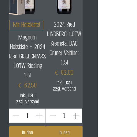
2024 Ried
Mit Holzkiste!
LINDBERG 1.ÖTW
Magnum
Kremstal DAC
Holzkiste + 2024
Grüner Veltliner
Ried GRILLENPARZ
1,5l
1.ÖTW Riesling
Preis
€ 82,00
1,5l
inkl. USt
|
Preis
€ 62,50
zzgl. Versand
inkl. USt
|
zzgl. Versand
In den
In den