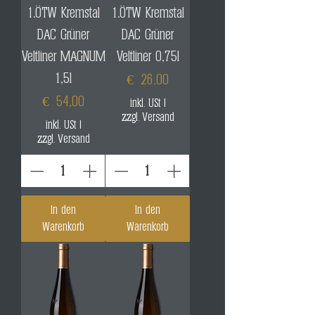
1.ÖTW Kremstal
1.ÖTW Kremstal
DAC Grüner
DAC Grüner
Veltliner MAGNUM
Veltliner 0,75l
1,5l
Preis
€ 26,00
Preis
€ 54,00
inkl. USt
|
zzgl. Versand
inkl. USt
|
zzgl. Versand
In den
In den
Warenkorb
Warenkorb