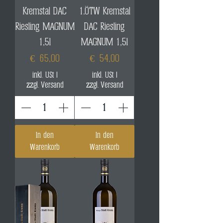
Kremstal DAC
1.ÖTW Kremstal
Riesling MAGNUM
DAC Riesling
1,5l
MAGNUM 1,5l
Preis
Preis
€ 65,00
€ 54,00
inkl. USt
|
inkl. USt
|
zzgl. Versand
zzgl. Versand
In den
In den
Warenkorb
Warenkorb