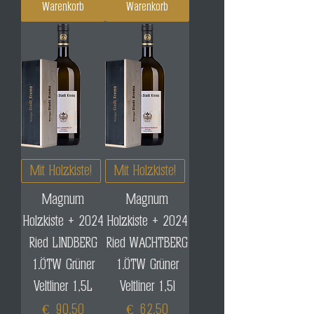
Warenkorb
Warenkorb
Mit Holzkiste!
Mit Holzkiste!
Magnum
Magnum
Holzkiste + 2024
Holzkiste + 2024
Ried LINDBERG
Ried WACHTBERG
1.ÖTW Grüner
1.ÖTW Grüner
Veltliner 1,5L
Veltliner 1,5l
Preis
Preis
€ 90,50
€ 62,50