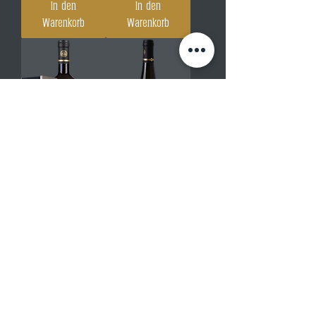
In den
In den
Warenkorb
Warenkorb
Mit Holzkiste!
NEUER JAHRGANG!
Magnum
2023 Ried
Holzkiste + 2023
GRILLENPARZ
Ried LINDBERG
1.ÖTW Kremstal
1.ÖTW Grüner
DAC Riesling
Veltliner 1,5L
0,75l