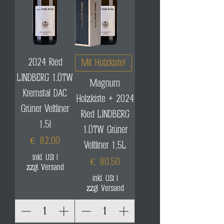
2024 Ried
Mit Holzkiste!
LINDBERG 1.ÖTW
Magnum
Kremstal DAC
Holzkiste + 2024
Grüner Veltliner
Ried LINDBERG
1,5l
1.ÖTW Grüner
Preis
€ 82,00
Veltliner 1,5L
inkl. USt
|
Preis
€ 90,50
zzgl. Versand
inkl. USt
|
zzgl. Versand