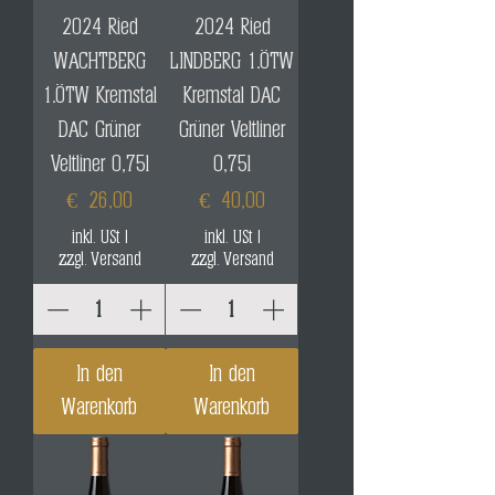
2024 Ried
2024 Ried
WACHTBERG
LINDBERG 1.ÖTW
1.ÖTW Kremstal
Kremstal DAC
DAC Grüner
Grüner Veltliner
Veltliner 0,75l
0,75l
Preis
Preis
€ 26,00
€ 40,00
inkl. USt
|
inkl. USt
|
zzgl. Versand
zzgl. Versand
In den
In den
Warenkorb
Warenkorb