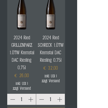
2024 Ried
2024 Ried
GRILLENPARZ
SCHRECK 1.ÖTW
1.ÖTW Kremstal
Kremstal DAC
DAC Riesling
Riesling 0,75l
0,75l
Preis
€ 32,00
Preis
€ 26,00
inkl. USt
|
zzgl. Versand
inkl. USt
|
zzgl. Versand