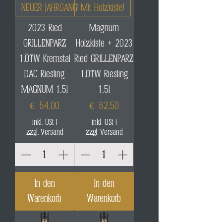
NEUER JAHRGANG!
Mit Holzkiste!
2023 Ried
Magnum
GRILLENPARZ
Holzkiste + 2023
1.ÖTW Kremstal
Ried GRILLENPARZ
DAC Riesling
1.ÖTW Riesling
MAGNUM 1,5l
1,5l
Preis
Preis
€ 54,00
€ 62,50
inkl. USt
|
inkl. USt
|
zzgl. Versand
zzgl. Versand
In den
In den
Warenkorb
Warenkorb