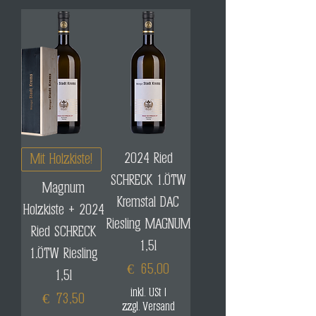
2024 Ried
Mit Holzkiste!
SCHRECK 1.ÖTW
Magnum
Kremstal DAC
Holzkiste + 2024
Riesling MAGNUM
Ried SCHRECK
1,5l
1.ÖTW Riesling
Preis
€ 65,00
1,5l
inkl. USt
|
Preis
€ 73,50
zzgl. Versand