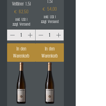
1,5l
Veltliner 1,5l
Preis
€ 54,00
Preis
€ 62,50
inkl. USt
|
inkl. USt
|
zzgl. Versand
zzgl. Versand
In den
In den
Warenkorb
Warenkorb