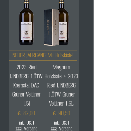
NEUER JAHRGANG!
Mit Holzkiste!
2023 Ried
Magnum
LINDBERG 1.ÖTW
Holzkiste + 2023
Kremstal DAC
Ried LINDBERG
Grüner Veltliner
1.ÖTW Grüner
1,5l
Veltliner 1,5L
Preis
Preis
€ 82,00
€ 90,50
inkl. USt
|
inkl. USt
|
zzgl. Versand
zzgl. Versand