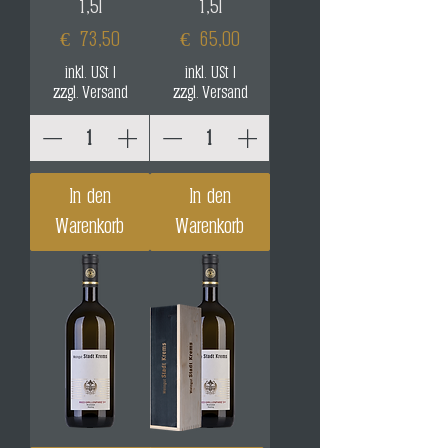
1,5l
1,5l
Preis
Preis
€ 73,50
€ 65,00
inkl. USt
|
inkl. USt
|
zzgl. Versand
zzgl. Versand
In den
In den
Warenkorb
Warenkorb