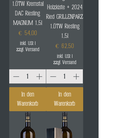
1.ÖTW Kremstal
Holzkiste + 2024
DAC Riesling
Ried GRILLENPARZ
MAGNUM 1,5l
1.ÖTW Riesling
Preis
€ 54,00
1,5l
inkl. USt
|
Preis
€ 62,50
zzgl. Versand
inkl. USt
|
zzgl. Versand
In den
In den
Warenkorb
Warenkorb