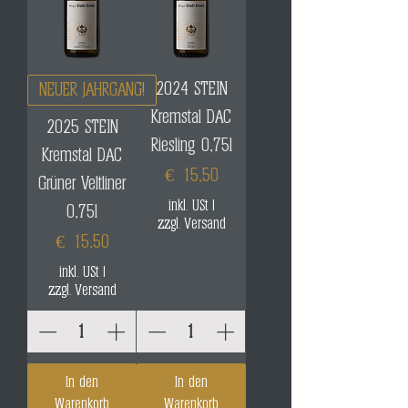
2024 STEIN
NEUER JAHRGANG!
Kremstal DAC
2025 STEIN
Riesling 0,75l
Kremstal DAC
Preis
€ 15,50
Grüner Veltliner
inkl. USt
|
0,75l
zzgl. Versand
Preis
€ 15,50
inkl. USt
|
zzgl. Versand
In den
In den
Warenkorb
Warenkorb