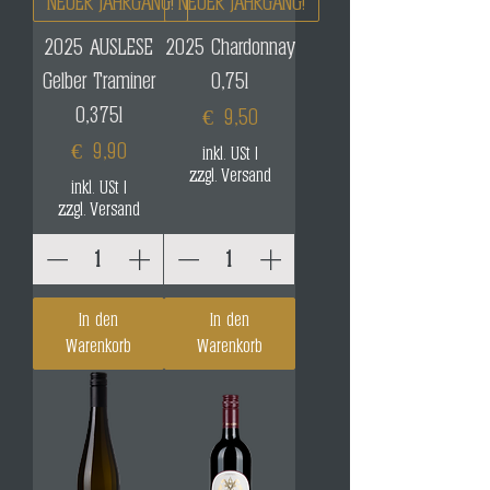
NEUER JAHRGANG!
NEUER JAHRGANG!
2025 AUSLESE
2025 Chardonnay
Gelber Traminer
0,75l
0,375l
Preis
€ 9,50
Preis
€ 9,90
inkl. USt
|
zzgl. Versand
inkl. USt
|
zzgl. Versand
In den
In den
Warenkorb
Warenkorb