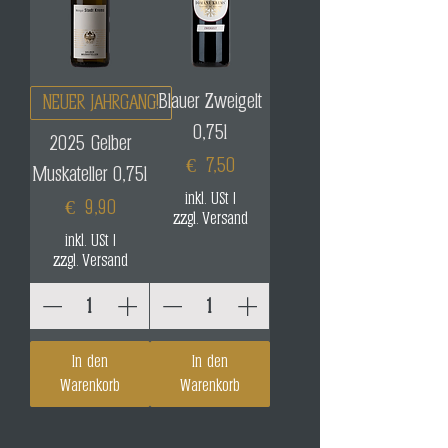
Blauer Zweigelt
NEUER JAHRGANG!
0,75l
2025 Gelber
Preis
€ 7,50
Muskateller 0,75l
inkl. USt
|
Preis
€ 9,90
zzgl. Versand
inkl. USt
|
zzgl. Versand
In den
In den
Warenkorb
Warenkorb