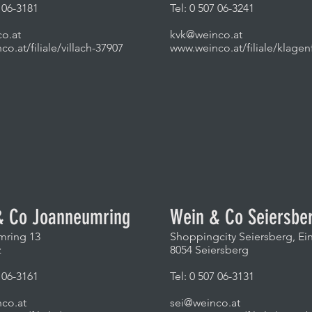
 06-3181
Tel: 0
507 06-3241
co.at
kvk@weinco.at
o.at/filiale/villach-37907
www.weinco.at/filiale/klagen
Partner Steiermark
& Co Joanneumring
Wein & Co Seiersbe
mring 13
Shoppingcity Seiersberg, Ei
z
8054 Seiersberg
 06-3161
Tel: 0
507 06-3131
co.at
sei@weinco.at