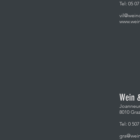
Tel:
05 07
vil@wein
www.weinc
Wein 
Joanneu
8010 Gra
Tel: 0
507
gra@wein