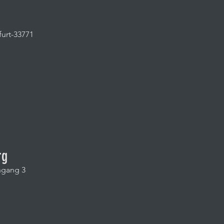
furt-33771
rg
ngang 3