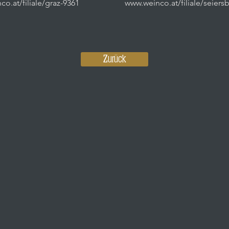
o.at/filiale/graz-9361
www.weinco.at/filiale/seiers
Zurück