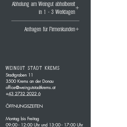
Abholung am Weingut abholbereit
Weihnachten) kann es aber zu
in 1 - 3 Werktagen
Verzögerungen kommen, welche
wir nicht beeinflussen können
Ihre Bestellung können Sie dann
Anfragen für Firmenkunden
am dem Bestellungsdatum
folgenden Werktag bei uns im
Falls Sie für unsere Weine eine
Ab-Hof Verkauf abholen!
Firmenrechnung benötigen,
kontaktieren Sie uns bitte direkt
unter
WEINGUT STADT KREMS
office@weingutstadtkrems.at !
Stadtgraben 11
3500 Krems an der Donau
office@weingutstadtkrems.at
+
43 2732 2022 6
ÖFFNUNGSZEITEN
Montag bis Freitag
09:00 - 12:00 Uhr und 13:00 - 17:00 Uhr